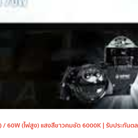
) / 60W (ไฟสูง) แสงสีขาวคมชัด 6000K | รับประกันต