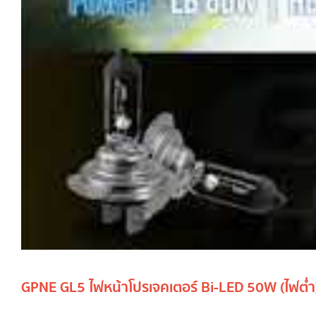
GPNE GL5 ไฟหน้าโปรเจคเตอร์ Bi-LED 50W (ไฟต่ำ