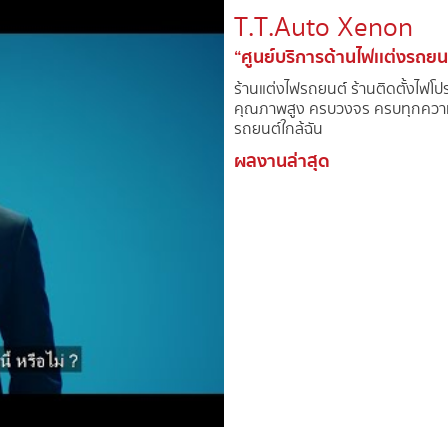
T.T.Auto Xenon​
“ศูนย์บริการด้านไฟเเต่งรถยน
ร้านแต่งไฟรถยนต์์ ร้านติดตั้งไฟโ
คุณภาพสูง ครบวงจร ครบทุกความต
รถยนต์ใกล้ฉัน
ผลงานล่าสุด