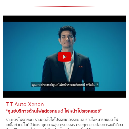
T.T.Auto Xenon​
“ศูนย์บริการด้านไฟเเต่งรถยนต์ ไฟหน้าโปรเจคเตอร์”
ร้านแต่งไฟรถยนต์์ ร้านติดตั้งไฟโปรเจคเตอร์รถยนต์ ร้านไฟหน้ารถยนต์ ไฟ
เดย์ไลท์ เดย์ไลท์มัสแตง คุณภาพสูง ครบวงจร ครบทุกความต้องการจบที่เดียว