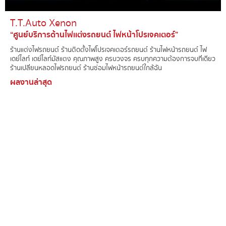
T.T.Auto Xenon​
“ศูนย์บริการด้านไฟเเต่งรถยนต์ ไฟหน้าโปรเจคเตอร์”
ร้านแต่งไฟรถยนต์์ ร้านติดตั้งไฟโปรเจคเตอร์รถยนต์ ร้านไฟหน้ารถยนต์ ไฟ
เดย์ไลท์ เดย์ไลท์มัสแตง คุณภาพสูง ครบวงจร ครบทุกความต้องการจบที่เดียว
ร้านเปลี่ยนหลอดไฟรถยนต์ ร้านซ่อมไฟหน้ารถยนต์ใกล้ฉัน
ผลงานล่าสุด