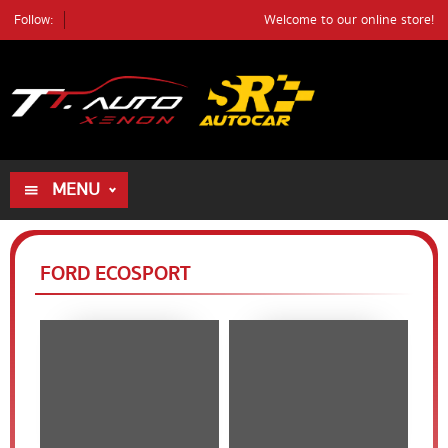
Follow:
Welcome to our online store!
ค้นหา
ตัวอย่างรถ
ค้นหา
MENU
HOME
ALL PRODUCTS
FORD ECOSPORT
REVIEWS
DEALER
REVIEWS
BLOG