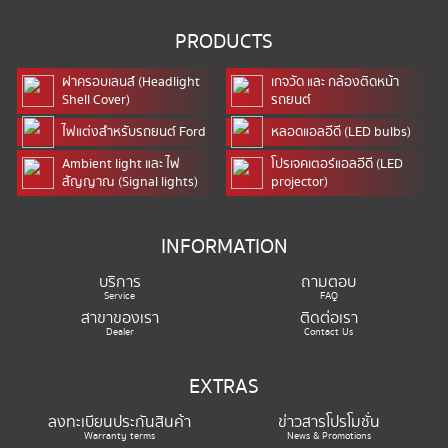
PRODUCTS
ฝาครอบเลนส์ (Headlight
เกจวัด และ กล้องติดหน้า
Shell Cover)
รถยนต์
ไฟแต่งสำหรับรถยนต์ Ford
หลอดแอลอีดี (LED bulbs)
Ambient light และ ไฟ
โปรเจคเตอร์แอลอีดี (LED
สัญญาณ (Signal lights)
projector)
INFORMATION
บริการ
ถามตอบ
Service
FAQ
สาขาของเรา
ติดต่อเรา
Dealer
Contact Us
EXTRAS
ลงทะเบียนประกันสินค้า
ข่าวสารโปรโมชั่น
Warranty terms
News & Promotions