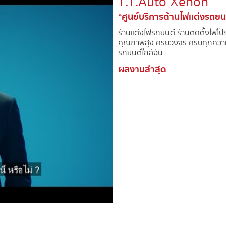
T.T.Auto Xenon​
“ศูนย์บริการด้านไฟเเต่งรถยน
ร้านแต่งไฟรถยนต์์ ร้านติดตั้งไฟโ
คุณภาพสูง ครบวงจร ครบทุกความต
รถยนต์ใกล้ฉัน
ผลงานล่าสุด