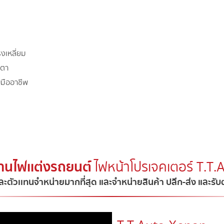
รงเหลี่ยม
งตา
บมืออาชีพ
้านไฟเเต่งรถยนต์
ไฟหน้าโปรเจคเตอร์ T.T
ละตัวเเทนจำหน่ายมากที่สุด และจำหน่ายสินค้า ปลีก-ส่ง และรั