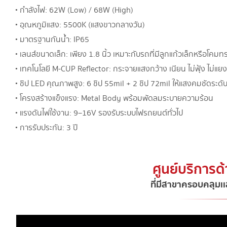
• กำลังไฟ: 62W (Low) / 68W (High)
• อุณหภูมิแสง: 5500K (แสงขาวกลางวัน)
• มาตรฐานกันน้ำ: IP65
• เลนส์ขนาดเล็ก: เพียง 1.8 นิ้ว เหมาะกับรถที่มีลูกแก้วเล็กหรือโคมท
• เทคโนโลยี M-CUP Reflector: กระจายแสงกว้าง เนียน ไม่ฟุ้ง ไม่แย
• ชิป LED คุณภาพสูง: 6 ชิป 55mil + 2 ชิป 72mil ให้แสงคมชัดระดั
• โครงสร้างแข็งแรง: Metal Body พร้อมพัดลมระบายความร้อน
• แรงดันไฟใช้งาน: 9–16V รองรับระบบไฟรถยนต์ทั่วไป
• การรับประกัน: 3 ปี
ศูนย์บริการด
ที่มีสาขาครอบคลุมเเ