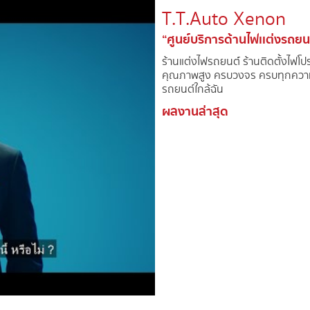
T.T.Auto Xenon​
“ศูนย์บริการด้านไฟเเต่งรถยน
ร้านแต่งไฟรถยนต์์ ร้านติดตั้งไฟโ
คุณภาพสูง ครบวงจร ครบทุกความต
รถยนต์ใกล้ฉัน
ผลงานล่าสุด