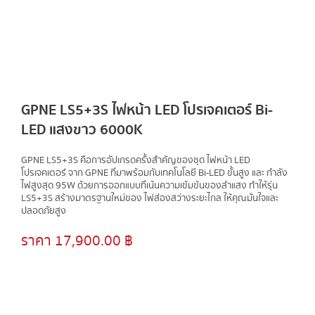
CONTACT US
ผลงาน
ล่าสุด
GPNE LS5+3S ไฟหน้า LED โปรเจคเตอร์ Bi-
LED แสงขาว 6000K
GPNE LS5+3S คือการอัปเกรดครั้งสำคัญของชุด ไฟหน้า LED
โปรเจคเตอร์ จาก GPNE ที่มาพร้อมกับเทคโนโลยี Bi-LED ขั้นสูง และ กำลัง
ไฟสูงสุด 95W ด้วยการออกแบบที่เน้นความเข้มข้นของลำแสง ทำให้รุ่น
LS5+3S สร้างมาตรฐานใหม่ของ ไฟส่องสว่างระยะไกล ให้คุณมั่นใจและ
ปลอดภัยสูง
ราคา 17,900.00 ฿