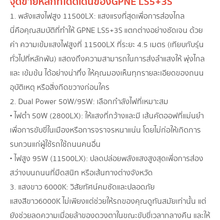
จุดขายหลักที่โดดเด่นของ GPNE LS5+3S
1. พลังแสงไฟสูง 11500LX: แสงแรงที่สุดเพื่อการส่องไกล
นี่คือคุณสมบัติที่ทำให้ GPNE LS5+3S แตกต่างอย่างชัดเจน ด้วย
ค่า ความเข้มแสงไฟสูงที่ 11500LX ที่ระยะ 4.5 เมตร (เทียบกับรุ่น
ทั่วไปที่หลักพัน) แสดงถึงความสามารถในการส่งลำแสงให้ พุ่งไกล
และ เข้มข้น ได้อย่างน่าทึ่ง ให้คุณมองเห็นทุกรายละเอียดของถนน
อุบัติเหตุ หรือสิ่งกีดขวางก่อนใคร
2. Dual Power 50W/95W: เลือกกำลังไฟที่เหมาะสม
• ไฟต่ำ 50W (2800LX): ให้แสงที่กว้างและมี เส้นคัตออฟที่แม่นยำ
เพื่อการขับขี่ในเมืองหรือการจราจรหนาแน่น โดยไม่ก่อให้เกิดการ
รบกวนแก่ผู้ใช้รถใช้ถนนคนอื่น
• ไฟสูง 95W (11500LX): ปลดปล่อยพลังแสงสูงสุดเพื่อการส่อง
สว่างบนถนนที่มืดสนิท หรือเส้นทางต่างจังหวัด
3. แสงขาว 6000K: วิสัยทัศน์คมชัดและปลอดภัย
แสงสีขาว 6000K ไม่เพียงแต่ช่วยให้รถของคุณดูทันสมัยเท่านั้น แต่
ยังช่วยลดความเมื่อยล้าของดวงตาในขณะขับขี่เวลากลางคืน และให้